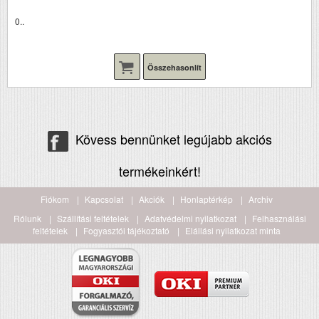
0..
Összehasonlít
Kövess bennünket legújabb akciós
termékeinkért!
Fiókom
Kapcsolat
Akciók
Honlaptérkép
Archiv
Rólunk
Szállítási feltételek
Adatvédelmi nyilatkozat
Felhasználási
feltételek
Fogyasztói tájékoztató
Elállási nyilatkozat minta