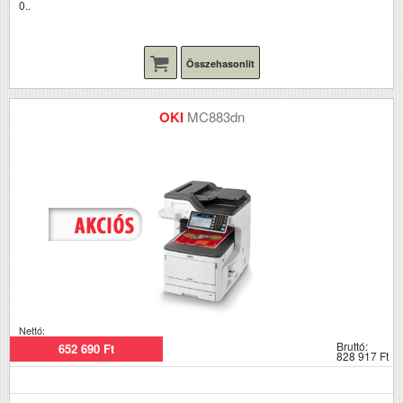
0..
Összehasonlít
OKI
MC883dn
Nettó:
Bruttó:
652 690 Ft
828 917 Ft