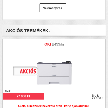
Véleményírás
AKCIÓS TERMÉKEK:
OKI
B433dn
Nettó:
Bruttó:
77 958 Ft
99 006 Ft
Akció, a készülék bevezető áron , kérje ajánlatunkat !