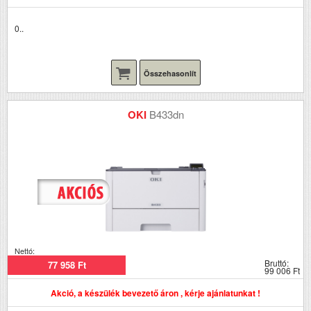
0..
Összehasonlít
OKI
B433dn
Nettó:
Bruttó:
77 958 Ft
99 006 Ft
Akció, a készülék bevezető áron , kérje ajánlatunkat !