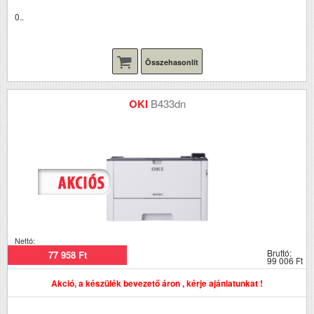
0..
Összehasonlít
OKI
B433dn
Nettó:
Bruttó:
77 958 Ft
99 006 Ft
Akció, a készülék bevezető áron , kérje ajánlatunkat !