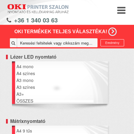
+36 1 340 03 63
OKI TERMÉKEK TELJES VÁLASZTÉKA!
Eredmény
Lézer LED nyomtató
A4 mono
A4 színes
A3 mono
A3 színes
A3+
ÖSSZES
Mátrixnyomtató
A4 9 tűs