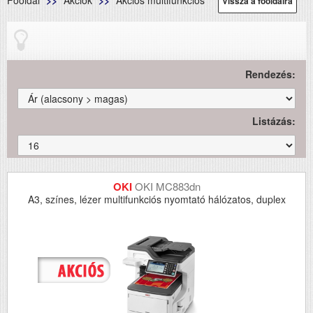
Főoldal
Akciók
Akciós multifunkciós
Vissza a főoldalra
Rendezés:
Listázás:
OKI
OKI MC883dn
A3, színes, lézer multifunkciós nyomtató hálózatos, duplex