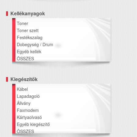
Kellékanyagok
Toner
Toner szett
Festékszalag
Dobegység / Drum
Egyéb kellék
ÖSSZES
Kiegészítők
Kábel
Lapadagoló
Állvány
Faxmodem
Kártyaolvasó
Egyéb kiegészítő
ÖSSZES