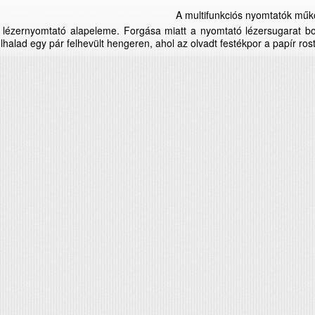
A multifunkciós nyomtatók mű
 lézernyomtató alapeleme. Forgása miatt a nyomtató lézersugarat bo
lhalad egy pár felhevült hengeren, ahol az olvadt festékpor a papír rost