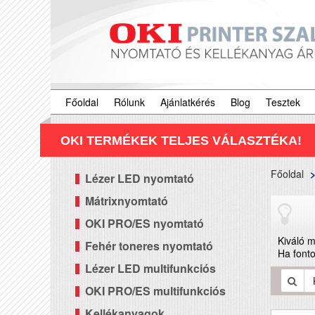
Főoldal
Rólunk
Ajánlatkérés
Blog
Tesztek
OKI TERMÉKEK TELJES VÁLASZTÉKA!
Főoldal
Lézer LED nyomtató
Mátrixnyomtató
OKI PRO/ES nyomtató
Kiváló m
Fehér toneres nyomtató
Ha fonto
Lézer LED multifunkciós
OKI PRO/ES multifunkciós
Kellékanyagok