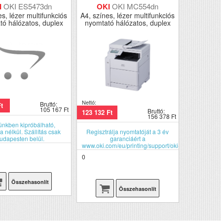
I
OKI ES5473dn
OKI
OKI MC554dn
es, lézer multifunkciós
A4, színes, lézer multifunkciós
tó hálózatos, duplex
nyomtató hálózatos, duplex
Nettó:
Bruttó:
Ft
105 167 Ft
Bruttó:
123 132 Ft
156 378 Ft
ünkben kipróbálható,
a nélkül. Szállítás csak
Regisztrálja nyomtatóját a 3 év
udapesten belül.
garanciáért a
www.oki.com/eu/printing/support/oki-
warranty/index.html
0
Összehasonlít
Összehasonlít