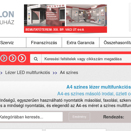
BEMUTATÓTEREM: XIII. BP. VÁCI ÚT 64/A
Szerviz
Finanszírozás
Extra Garancia
Összehasonlí
Lézer LED multifunkciós
A4 színes
A4 színes lézer multifunkció
A4-es színes másoló irodai, üzleti 
inőségű, egyszerűen használható nyomtatók másolási, faxolási, szken
s a minőségi nyomtatás, és elegendő az A4-es méret a színes multifunk
Rendezés:
Eredmény