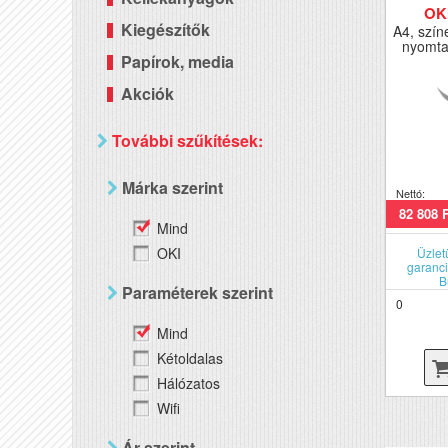
OK
Kiegészítők
A4, szín
nyomta
Papírok, media
Akciók
További szűkítések:
Márka szerint
Nettó:
82 808 
Mind
OKI
Üzlet
garanci
B
Paraméterek szerint
0
Mind
Kétoldalas
Hálózatos
Wifi
Ár szerint