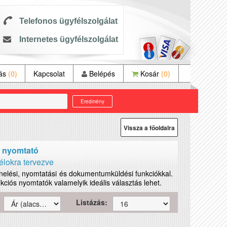
Telefonos ügyfélszolgálat
Internetes ügyfélszolgálat
tás
(0)
Kapcsolat
Belépés
Kosár
(0)
Eredmény
Vissza a főoldalra
s nyomtató
célokra tervezve
nelési, nyomtatási és dokumentumküldési funkciókkal.
ciós nyomtatók valamelyik ideális választás lehet.
Listázás: