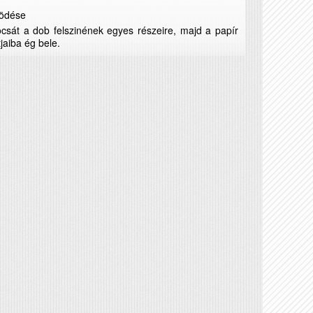
ködése
csát a dob felszinének egyes részeire, majd a papír
jaiba ég bele.