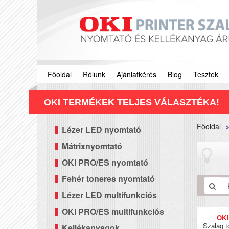
Főoldal
Rólunk
Ajánlatkérés
Blog
Tesztek
OKI TERMÉKEK TELJES VÁLASZTÉKA!
Főoldal
Lézer LED nyomtató
Mátrixnyomtató
OKI PRO/ES nyomtató
Fehér toneres nyomtató
Lézer LED multifunkciós
OKI PRO/ES multifunkciós
OK
Szalag t
Kellékanyagok