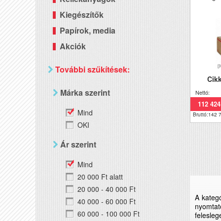
Kiegészítők
Papírok, media
Akciók
További szűkítések:
Cik
Márka szerint
Nettó:
112 424
Mind
Bruttó:142 
OKI
Ár szerint
Mind
20 000 Ft alatt
20 000 - 40 000 Ft
A kategó
40 000 - 60 000 Ft
nyomtat
60 000 - 100 000 Ft
felesleg