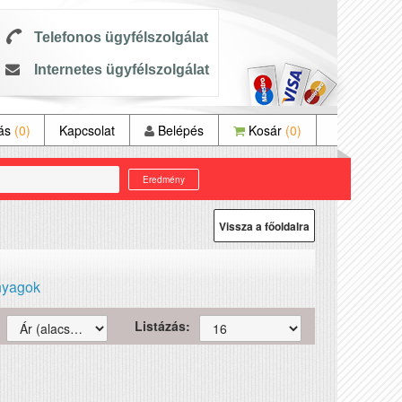
Telefonos ügyfélszolgálat
Internetes ügyfélszolgálat
tás
(0)
Kapcsolat
Belépés
Kosár
(0)
Eredmény
Vissza a főoldalra
nyagok
Listázás: