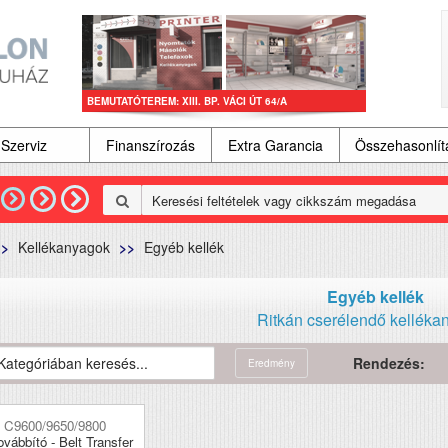
BEMUTATÓTEREM: XIII. BP. VÁCI ÚT 64/A
Szerviz
Finanszírozás
Extra Garancia
Összehasonlí
Kellékanyagok
Egyéb kellék
Egyéb kellék
Ritkán cserélendő kelléka
Rendezés:
Eredmény
I
C9600/9650/9800
ovábbító - Belt Transfer