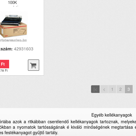
100K
eredeti
kszám:
42931603
 Ft
778 Ft
|<
<
1
2
3
Egyéb kellékanyagok
riába azok a ritkábban cserélendő kellékanyagok tartoznak, melyeket
ókban a nyomatok tartósságának é kiváló minőségének megtartása érd
es festékanyagot gyűjtő tartály.