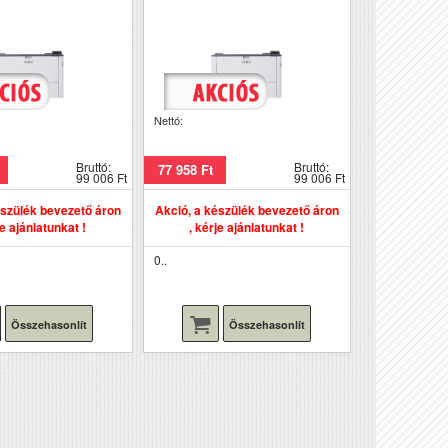
Nettó:
Bruttó:
Bruttó:
77 958 Ft
99 006 Ft
99 006 Ft
észülék bevezető áron
Akció, a készülék bevezető áron
je ajánlatunkat !
, kérje ajánlatunkat !
0..
Összehasonlít
Összehasonlít