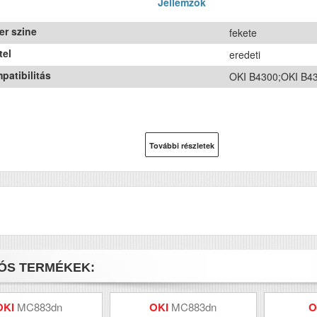
Jellemzők
er szine
fekete
tel
eredeti
patibilitás
OKI B4300;OKI B4
További részletek
ÓS TERMÉKEK:
OKI
MC883dn
OKI
MC883dn
O