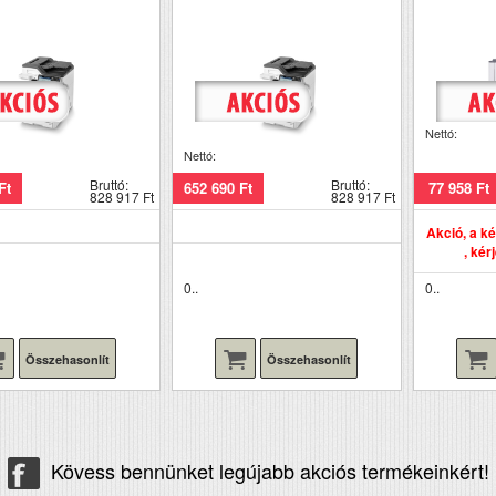
Nettó:
Nettó:
Bruttó:
Bruttó:
Ft
652 690 Ft
77 958 Ft
828 917 Ft
828 917 Ft
Akció, a k
, kér
0..
0..
Összehasonlít
Összehasonlít
Kövess bennünket legújabb akciós termékeinkért!