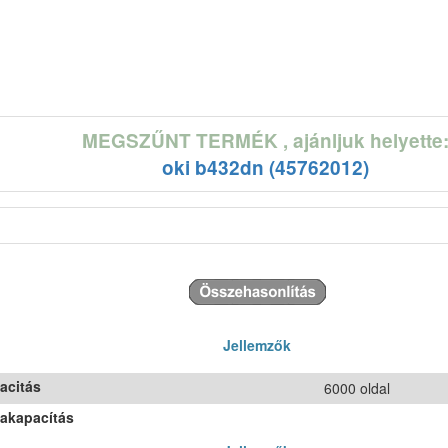
MEGSZŰNT TERMÉK
, ajánljuk helyette
oki b432dn (45762012)
Jellemzők
acitás
6000 oldal
takapacítás