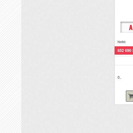
Nettó:
652 690 
0..