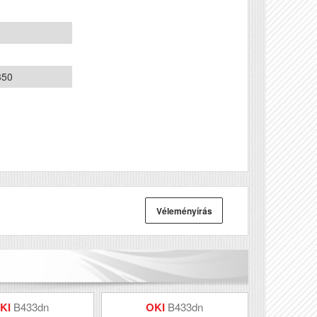
350
Véleményírás
KI
B433dn
OKI
B433dn