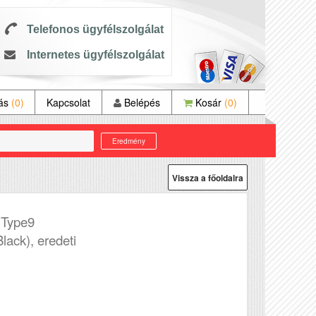
Telefonos ügyfélszolgálat
Internetes ügyfélszolgálat
tás
(0)
Kapcsolat
Belépés
Kosár
(0)
Eredmény
Vissza a főoldalra
 Type9
Black), eredeti