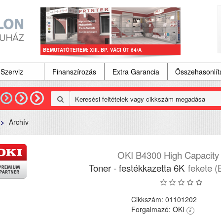
BEMUTATÓTEREM: XIII. BP. VÁCI ÚT 64/A
Szerviz
Finanszírozás
Extra Garancia
Összehasonlí
Archív
OKI B4300 High Capacity
Toner - festékkazetta 6K
fekete (
Cikkszám: 01101202
Forgalmazó: OKI