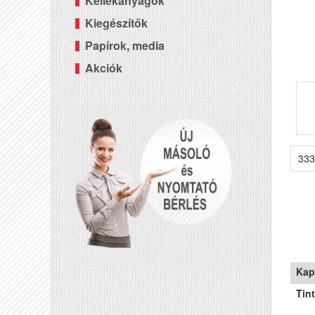
Kellékanyagok
Kiegészítők
Papírok, media
Akciók
333
Kap
Tin