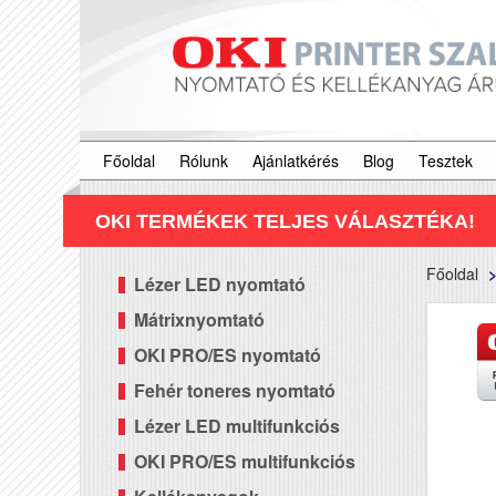
Főoldal
Rólunk
Ajánlatkérés
Blog
Tesztek
OKI TERMÉKEK TELJES VÁLASZTÉKA!
Főoldal
Lézer LED nyomtató
Mátrixnyomtató
OKI PRO/ES nyomtató
Fehér toneres nyomtató
Lézer LED multifunkciós
OKI PRO/ES multifunkciós